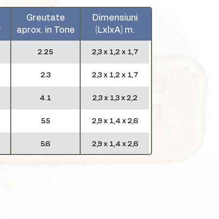
Greutate
Dimensiuni
r
aprox. in Tone
(LxlxA) m.
2.25
2,3 x 1,2 x 1,7
2.3
2,3 x 1,2 x 1,7
4.1
2,3 x 1,3 x 2,2
5.5
2,9 x 1,4 x 2,6
5.6
2,9 x 1,4 x 2,6
5.5
3,8 x 1,75 x 3,0
6.6
3,8 x 1,75 x 3,0
GLOBAL CONSULTING & TRADING S.R.L.
Str. W.A. Mozart, Nr. 53,