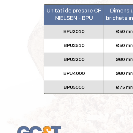
Unitati de presare CF
Dimensi
NIELSEN - BPU
brichete 
BPU2010
Ø50 m
BPU2510
Ø50 m
BPU3200
Ø60 m
BPU4000
Ø60 m
BPU5000
Ø75 m
BPU5510
Ø75 m
Ø90 - 100 / 
BPU6510
mm
Global