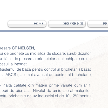
HOME
DESPRE NOI
PR
presare
CF NIELSEN,
 de brichete cu mic siloz de stocare, șurub dozator
unitățile de presare a brichetelor sunt echipate cu un
esul la internet.
stemul de baza pentru control al brichetarii) bazat
r. ABCS (sistemul avansat de control al brichetarii)
 inalta calitate din materii prime variate cum ar fi
ipuri de biomasa. Nivelul de umiditate al materiilor
entru brichetele de uz industrial si de 10-12% pentru
ci.