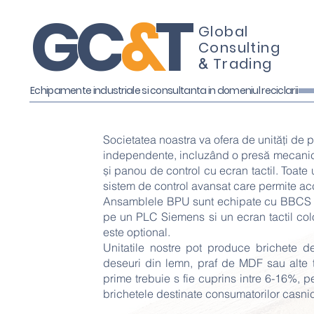
G
C
&
T
Global
Consulting
Trading
&
Echipamente industriale si consultanta in domeniul reciclarii
Societatea noastra va ofera de unități de 
independente, incluzând o presă mecanică
și panou de control cu ecran tactil. Toate 
sistem de control avansat care permite acc
Ansamblele BPU sunt echipate cu BBCS (si
pe un PLC Siemens si un ecran tactil colo
este optional.
Unitatile nostre pot produce brichete de
deseuri din lemn, praf de MDF sau alte t
prime trebuie s fie cuprins intre 6-16%, p
brichetele destinate consumatorilor casni