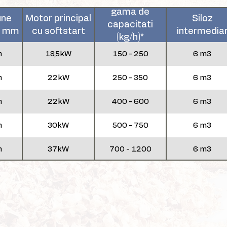
gama de
une
Motor principal
Siloz
capacitati
in mm
cu softstart
intermedia
(kg/h)*
m
18,5kW
150 - 250
6 m3
m
22kW
250 - 350
6 m3
m
22kW
400 - 600
6 m3
m
30kW
500 - 750
6 m3
m
37kW
700 - 1200
6 m3
m
45/55kW
900 - 1400
6 m3
75x75
55-75kW
1000 - 2300
6 m3