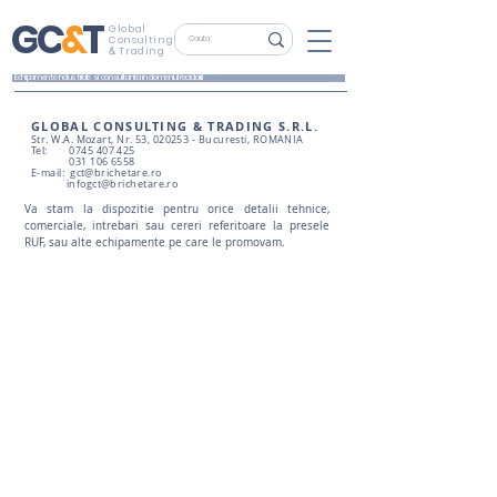
G
C
&
T
Global
Consulting
&
Trading
Echipamente industriale si consultanta in domeniul reciclarii
GLOBAL CONSULTING & TRADING S.R.L.
Str. W.A. Mozart, Nr. 53, 020253 - Bucuresti, ROMANIA
Tel: 0745
407 425
031 106 6558
E-mail:
gct@brichetare.ro
infogct@brichetare.ro
Va stam la dispozitie pentru orice detalii tehnice,
comerciale, intrebari sau cereri referitoare la presele
RUF, sau alte echipamente pe care le promovam.