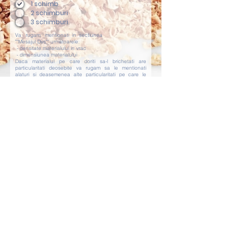
1 schimb
2 schimburi
3 schimburi
Va rugam mentionati in sectiunea
""Mesajul Dvs"" urmatoarele:
- densitate materialului in vrac
- dimensiunea materialului
Daca materialul pe care doriti sa-l brichetati are
particularitati deosebite va rugam sa le mentionati
alaturi si deasemenea alte particularitati pe care le
considerati importante, cum ar fi:
locul unde va lucra
presa inauntru sau afara, umiditatea specificat a
locatiei, modul de alimentare cu material a
instalatiei manual, automat sau din siloz, tensiunea in
reteaua electrica etc.
CERE O COTATIE
G
C
&
T
Global
Consulting
&
Trading