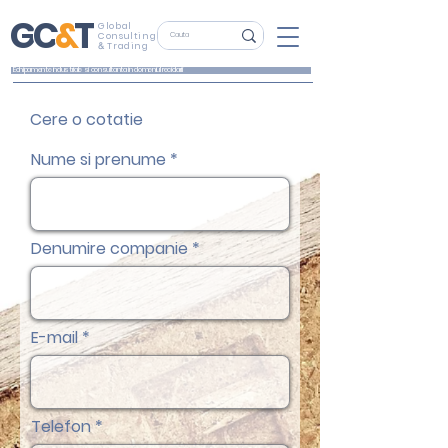
G
C
&
T
Global
Consulting
&
Trading
Echipamente industriale si consultanta in domeniul reciclarii
Cere o cotatie
Nume si prenume
Denumire companie
E-mail
Telefon